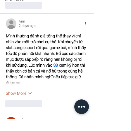
Like
Reply
Ann
2 days ago
Mình thường đánh giá tổng thể thay vì chỉ 
nhìn vào một trò chơi cụ thể. Khi chuyển từ 
slot sang esport rồi qua game bài, mình thấy 
tốc độ phản hồi khá nhanh. Bố cục các danh 
mục được sắp xếp rõ ràng nên không bị rối 
khi sử dụng. Lúc mình vào 
S8
 xem kỹ hơn thì 
thấy còn có bắn cá và nổ hũ trong cùng hệ 
thống. Cá nhân mình nghĩ nếu tiếp tục giữ 
được sự…
Show More
Like
Reply
odette lesch
2 days ago