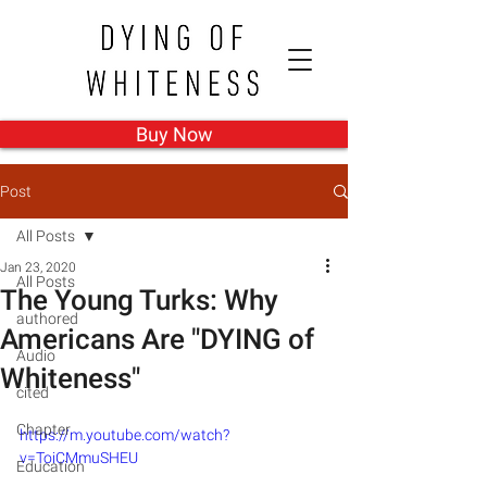
Buy Now
Post
All Posts
Jan 23, 2020
All Posts
The Young Turks: Why
authored
Americans Are "DYING of
Audio
Whiteness"
cited
Chapter
https://m.youtube.com/watch?
v=ToiCMmuSHEU
Education