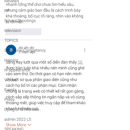
Reviews
nhanh tổng thể chứ chưa tìm hiểu sâu, 
nhưng cảm giác ban đầu là cách trình bày 
RP
khá thoáng, bố cục rõ ràng, nhìn vào không 
School Shootings
bị rối mắt.
television
Like
Reply
TOPICS
alo alo alo
Structural Competency
2 days ago
training
Sáng nay lướt qua một số diễn đàn thấy 
S8 
được bàn luận khá nhiều nên mình cũng ghé 
tv appearance
vào xem thử. Do thời gian có hạn nên mình 
chỉ lướt sơ qua phần giao diện cũng như 
Videos
cách họ bố trí các phân mục. Cảm nhận 
Events
chung là trang web có thiết kế rất gọn gàng, 
cách sắp xếp thông tin ngăn nắp và vô cùng 
Press
thoáng mắt, giúp việc truy cập để tham khảo 
nhanh trở nên cực…
Dying of Whiteness
admin 2022 LS
Show More
SPEAKING