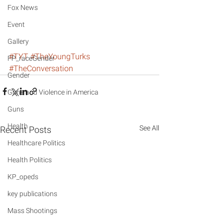
Fox News
Event
Gallery
#TYT
#TheYoungTurks
FP_raceGender
#TheConversation
Gender
Guns and Violence in America
Guns
Health
See All
Recent Posts
Healthcare Politics
Health Politics
KP_opeds
key publications
Mass Shootings