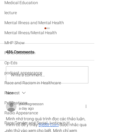
Medical Education
lecture
Mental Illness and Mental Health
Mental Illness/Mental Health
MHP Show
486 Comments
Panel Discussion
Speaker's Reel
Op-Eds
podcast appearance
How white identi
Write a comment...
permeates poli
Race and Racism in Healthcare
outside of Wash
Race
Newest
Publications
jewellegreesssn
a day ago
Radio Appearance
Mình nhớ trong quá trình đọc các thảo luận, 
Race Gender and Social Justice in H
mình có để ý thấy 
Bj888 Com
 được nhắc qua 
nên thử vào xem cho biết. Mình chỉ xem 